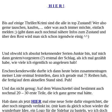
H I E R !
Bis auf einige Thriller/Krimi sind die alle in top Zustand! Wer also
gerne tauschen, kaufen,… oder was auch immer möchte, einfach
melden ;) (gibt dann auch nochmal nähere Infos zum Zustand und
über den Rest wird man sich schon irgendwie einig ^^)
Und obwohl ich absolut bekennender Serien-Junkie bin, traf mich
dann gestern/vorgestern (?) erstmal der Schlag, als ich mal gezählt
habe, wie viele ich eigentlich so angelesen hab!
Erschreckenderweiße durfte ich dann heute beim zusammentragen
meiner Liste erstmal feststellen, dass ich gerade mal 7! Reihen hab,
die fertig/auf dem aktuellen Stand sind. Puh!
Und das nicht genug: Auf dem Wunschzettel sind bestimmt auch
nochmal 20 – 30 erste Teile, die ich ganz gerne mal hätte.
Hab dann als jetzt
HIER
mal eine neue Seite dafür eingerichtet, die
aber noch nirgends verlinkt ist. (mir kam da gleich schon wieder die
wunderbare Idee, ein Logo für die Sidebar zu basteln, wo ich doch