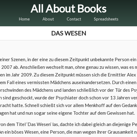
All About Books
Home
About
Contact
Spreadsheets
DAS WESEN
einer Szenen, in der eine zu diesem Zeitpunkt unbekannte Person ein
re 2007 ab. Anschließen wechselt man, ohne genau zu wissen, was es m
en im Jahr 2009. Zu diesem Zeitpunkt müssen sich die Ermittler Alex 
em Fall eines vermissten Mädchens auseinandersetzen. Durch eine
erschwinden des Mädchens und landen schließlich vor der Tür des Ps
 sind geschockt, wurde der Psychiater doch schon vor 13 Jahren verur
cht hatte. Schnell schießt sich vor allem Menkhoff auf den Gedanke
agen hat und nun sogar seine eigene Tochter auf dem Gewissen hat.
von dem Titel ‘Das Wesen’ las, dachte ich dabei gleich an diejenige 
An ein böses Wesen, eine Person, die man wegen ihrer Grausamkeit n