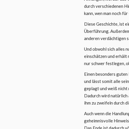
durch verschiedenen Hin
kann, wen man noch für 
Diese Geschichte, ist e
Überführung. Außerdem l
anderen verdächtigen sc
Und obwohl sich alles n
einschätzen und erhält 
nur schwer festlegen, o
Einen besonders guten E
und lässt somit alle se
geplagt und weiß nicht 
Dadurch wird natürlich
ihm zu zweifeln durch 
Auch wenn die Handlung
geheimnisvolle Hinweis
Das Ende ist dadurch vö