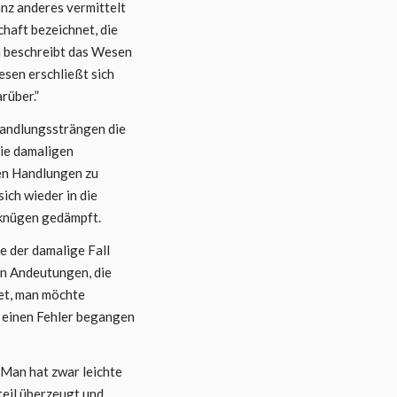
nz anderes vermittelt
haft bezeichnet, die
n beschreibt das Wesen
esen erschließt sich
rüber.”
Handlungssträngen die
die damaligen
nen Handlungen zu
ich wieder in die
erknügen gedämpft.
e der damalige Fall
en Andeutungen, die
tet, man möchte
s einen Fehler begangen
 Man hat zwar leichte
eil überzeugt und