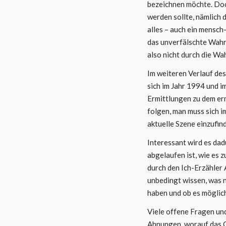
bezeichnen möchte. Doch
werden sollte, nämlich 
alles – auch ein mensc
das unverfälschte Wahre
also nicht durch die W
Im weiteren Verlauf de
sich im Jahr 1994 und i
Ermittlungen zu dem er
folgen, man muss sich 
aktuelle Szene einzufin
Interessant wird es dad
abgelaufen ist, wie es 
durch den Ich-Erzähler
unbedingt wissen, was n
haben und ob es möglich
Viele offene Fragen un
Ahnungen, worauf das G