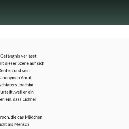
 Gefängnis verlässt.
it dieser Szene auf sich
Seifert und sein
n anonymen Anruf
ychiaters Joachim
teilt, weil er ein
n ein, dass Lichner
Person, die das Mädchen
icht als Mensch