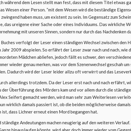
 während dem Lesen stellt man fest, dass mit diesem Titel etwas ga
das Wesen einer Person. “mit dem Wesen wird die beständige Eigensc
h- zwingend haben muss, um existent zu sein. Im Gegensatz zum Schei
, das ureigene einer Sache oder eines Individuums. Das wirkliche W
ahrnehmung mit unseren Sinnen, sondern nur durch das Nachdenken da
s Buches verfolgt der Leser einen ständigen Wechsel zwischen den 
m Jahr 2009 abspielen. So erfährt der Leser zwar nach und nach, wie 
mordeten Mädchen abliefen, jedoch fällt es schwer, den verschiede
immer wieder genau merken, was vor dem Szenenwechsel geschah um s
den. Dadurch wird der Leser leider allzu oft verwirrt und das Lesev
urch allerdings trotzdem. Da der Leser erst nach und nach erfährt, wi
zu der Überführung des Mörders kam und vor allem durch die ständig
 Alex Seifert gemacht werden, wird man sehr zum Weiterlesen verlei
un wirklich damals passiert ist, ob die beiden möglicherweise damal
 ist, dass Lichner erneut einen Mord begangen hat.
d ständige Andeutungen machen neugierig auf den weiteren Verlauf.
anze hinauslaufen könnte, wird aber doch immer wieder vom Gegent