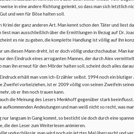
weise in eine andere Richtung gelenkt, so dass man sich letztlich nic
Gut und wen für Böse halten soll.
in Krimi der ganz anderen Art. Man kennt schon den Täter und liest da
iest man ausschließlich über die Ermittlungen in Bezug auf Dr. Joac
heint es nie zu geben, die komplette Handlung ist völlig auf ihn konz
ur um diesen Mann dreht, ist er doch völlig undurchschaubar. Man kan
nur den Eindruck eines arroganten Mannes, der durch Alex vermittelt
b man ihn erneut für den Mörder halten soll, scheint doch alles darau
indruck erhält man vom Ich-Erzähler selbst. 1994 noch ein blutiger
ine Zweifel vorbeiziehen, ist er 2009 völlig von seinen Zweifeln sei
mehr, ob er ihm noch trauen kann.
 auch die Meinung des Lesers Menkhoff gegenüber stark beeinflusst.
die aufkommenden Andeutungen und man weiß nicht so recht, was man 
 nur langsam in Gang kommt, so besticht sie doch durch eine span
e, die den Leser zum Weiterlesen animieren.
llig undurchlässig, man wird noch ein letztes Mal überrascht und ve