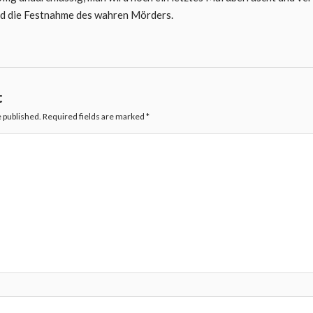
nd die Festnahme des wahren Mörders.
t
e published.
Required fields are marked
*