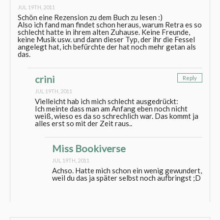
JUL 19TH, 2011
Schön eine Rezension zu dem Buch zu lesen :)
Also ich fand man findet schon heraus, warum Retra es so
schlecht hatte in ihrem alten Zuhause. Keine Freunde,
keine Musik usw. und dann dieser Typ, der ihr die Fessel
angelegt hat, ich befürchte der hat noch mehr getan als
das.
crini
Reply
JUL 19TH, 2011
Vielleicht hab ich mich schlecht ausgedrückt:
Ich meinte dass man am Anfang eben noch nicht
weiß, wieso es da so schrechlich war. Das kommt ja
alles erst so mit der Zeit raus..
Miss Bookiverse
JUL 19TH, 2011
Achso. Hatte mich schon ein wenig gewundert,
weil du das ja später selbst noch aufbringst ;D