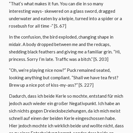
“That’s what makes it fun. You can die in so many
interesting ways- skewered on a glass sword, dragged
underwater and eaten by a kelpie, turned into a spider or a
rosebush for all time -” [S. 67]
In the confusion, the bird exploded, changing shape in
midair. A body dropped between me and the redcaps,
shedding black feathers and giving me a familiar grin. “Hi,
princess. Sorry I’m late. Traffic was a bitch.” [S. 203]
“Oh, we’re playing nice now?” Puck remained seated,
looking anything but compliant. “Shall we have tea first?
Brew up a nice pot of kiss-my-ass?” [S. 227]
Dadurch, dass ich beide Kerle so mochte, entstand für mich
jedoch auch wieder ein großer Negativpunkt. Ich habe an
sich nichts gegen Dreiecksbeziehungen, da ich mich meist
schnell auf einen der beiden Kerle eingeschossen habe.
Hier jedoch mochte ich wirklich beide und wollte nicht, dass