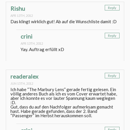
Rishu
Reply
APR 13TH, 2012
Das klingt wirklich gut! Ab auf die Wunschliste damit :D
crini
Reply
APR 13TH, 2012
Yay. Auftrag erfüllt xD
readeralex
Reply
JUN 15TH, 2012
Ich habe “The Marbury Lens” gerade fertig gelesen. Ein
völlig anderes Buch als ich es vom Cover erwartet habe,
aber ich konnte es vor lauter Spannung kaum weglegen
:D.
Gut, dass du auf den Nachfolger aufmerksam gemacht
hast. Habe gerade gefunden, dass der 2. Band
“Passenger” im Herbst herauskommen soll.
Reply