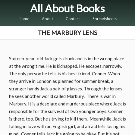
All About Books
Home
About
Contact
Spreadsheets
THE MARBURY LENS
Sixteen-year-old Jack gets drunk and is in the wrong place
at the wrong time. He is kidnapped. He escapes, narrowly.
The only person he tells is his best friend, Conner. When
they arrive in London as planned for summer break, a
stranger hands Jack a pair of glasses. Through the lenses,
he sees another world called Marbury. There is war in
Marbury. It is a desolate and murderous place where Jack is
responsible for the survival of two younger boys. Conner
is there, too. But he’s trying to kill them. Meanwhile, Jack is
falling in love with an English girl, and afraid he’s losing his
mind. Conner tells Jack it’s going to be okay. But it’s not.